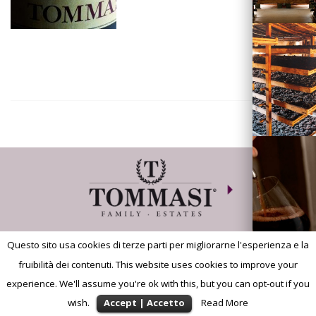
Visita la
Cantina
Dove siamo
©2013
Advision. Brand Experience
S.S. Agricola Tommasi Viticoltori | p.iva 02628200236
Questo sito usa cookies di terze parti per migliorarne l'esperienza e la
fruibilità dei contenuti. This website uses cookies to improve your
experience. We'll assume you're ok with this, but you can opt-out if you
wish.
Accept | Accetto
Read More
News |