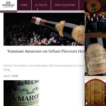
HOME
LE TENUTE
DOVE ACQUISTARE
DOWNLOAD
CONTATTI
Tommasi Amarone on Urban Flavours Hong Kong
La Famiglia
Darren Gall wrote a nice article about Tommais Amarone on Urban Flavors Hong
Kong.
Read it
HERE
Vini