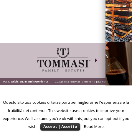
Visita la
Cantina
Dove siamo
©2013
Advision. Brand Experience
S.S. Agricola Tommasi Viticoltori | p.iva 02628200236
Questo sito usa cookies di terze parti per migliorarne l'esperienza e la
fruibilità dei contenuti. This website uses cookies to improve your
News |
Eventi
experience. We'll assume you're ok with this, but you can opt-out if you
wish.
Accept | Accetto
Read More