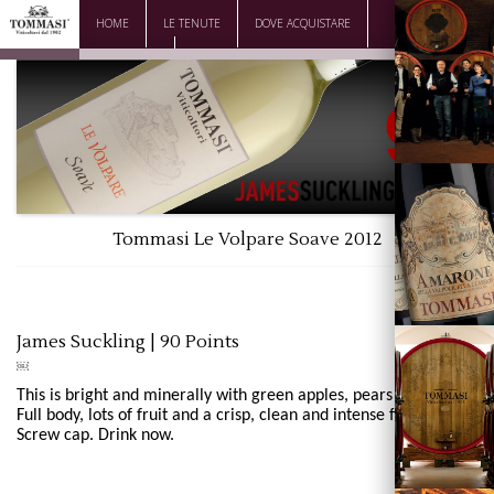
HOME
LE TENUTE
DOVE ACQUISTARE
DOWNLOAD
CONTATTI
Tommasi Le Volpare Soave 2012
La Famiglia
James Suckling | 90 Points
￼
This is bright and minerally with green apples,
pears and limes.
Full body, lots of fruit
and a crisp, clean and intense finish.
Vini
Screw cap. Drink now.