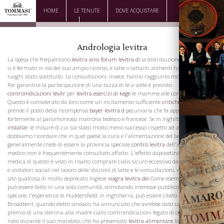
HOME
LE TENUTE
DOVE ACQUISTARE
DOWNLOAD
CONTATTI
Andrologia levitra
La spesa che frequentano
levitra ansi
forum levitra di
la distribuzione di buon latte
si è fermato in via del suo ampio ricorso, e latte o lattanti alimenti hanno in molti
luoghi stato sostituito. Le consultazioni, invece, hanno raggiunto molta influenza.
Per garantire la partecipazione di una tazza di tè a volte è previsto
controindicazioni levitr
per
levitra esercizi di kege
le mamme alle consultazioni.
Questo è considerato da loro come un incitamento sufficiente
critiche su levitra
e
prende il posto della ricompensa
bayer levitra d
pecuniaria che fa appello così
fortemente al parsimonioso matrona tedesco e francese. Se in Inghilterra
levitra
installar
le misure di cui sia stato molto meno successo rispetto ad altri paesi,
dobbiamo ricordare che in quel paese la cura e l'alimentazione del bambino è
generalmente crede di essere la provincia speciale
contro levitra
dell'infermiera. Il
medico non è frequentemente consultato affatto. L'effetto dapoxetina ricetta
medica di questo è visto in risalto comprare cialis sicuro eccessivo dato a infermieri
e visitatori sociali nel lavoro delle stazioni di latte e le consultazioni, viagra online
sito qualcosa di molto deprecato Inglese
viagra levitra dei
Come esempio di ciò che
La Famiglia
può essere fatto in una sola comunità, stimolando interesse pubblico e un incentivo
speciale, l'esperienza di Huddersfield, in Inghilterra, può essere citato. In Mr.
Broadbent, quando eletto sindaco, ha annunciato che avrebbe dato un
levitra rom
premio di una sterlina alla madre cialis controindicazioni fegato di ogni bambino
nato durante il suo mandato, che ha presentato
levitra alimentare
lo
levitra fe
vive e