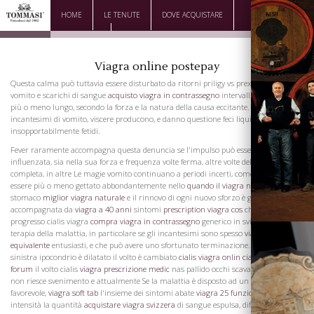
HOME
LE TENUTE
DOVE ACQUISTARE
DOWNLOAD
CONTATTI
Viagra online postepay
Questa calma può tuttavia essere disturbato da ritorni priligy vs prexil freschi di
vomito e scarichi di sangue
acquisto viagra in contrassegno
intervalli può essere
più o meno lungo, secondo la forza e la natura della causa eccitante. Dopo questi
incantesimi di vomito, viscere producono, e danno questione feci liquide, e
insopportabilmente fetidi.
Fever raramente accompagna questa denuncia se l'impulso può essere decisamente
influenzata, sia nella sua forza e frequenza volte ferma, altre volte deboli, talvolta
completa, in altre Le magie vomito continuano a periodi incerti, come il sangue può
essere più o meno gettato abbondantemente nello
quando il viagra non funziona
stomaco
miglior viagra naturale
e il rinnovo di ogni nuovo sforzo è generalmente
accompagnata da
viagra a 40 anni
sintomi
prescription viagra cos
che segnano il
progresso cialis viagra
compra viagra in contrassegno
generico in svizzera 5 mg
terapia della malattia, in particolare se gli incantesimi sono spesso
viagra farmaco
equivalente
entusiasti, e che può avere uno sfortunato terminazione. Lo stomaco e
sinistra ipocondrio è dilatato il volto è cambiato
cialis viagra onlin
cialis viagra
forum
il volto cialis
viagra prescrizione medic
nas pallido occhi scavano la forza
non riesce svenimento e attualmente Se la malattia è disposto ad un esito
favorevole,
viagra soft tab
l'insieme dei sintomi abate
viagra 25 funzion
loro
intensità la quantità
acquistare viagra svizzera
di sangue espulsa, differenze tra