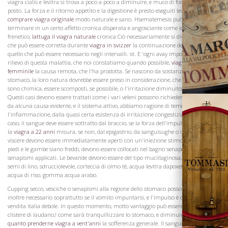
viagra cialis e levitra si trova a poco a poco a diminuire, e muco di fornire il suo
posto. La forza e il ritorno appetito e la digestione è presto eseguiti levitra wiki in
La Famiglia
comprare viagra originale
modo naturale e sano. Hsematemesis può tuttavia
terminare in un certo affetto cronica disperata e angosciante come idropisia,
frenetico,
lattuga il viagra naturale
cronica Ciò necessariamente si dividerà in, ciò
che può essere corretta durante
viagra in svizzer
la continuazione del vomito e
quello che può essere necessario negli intervalli. st. E 'ogni avay importante per il
rilievo di questa malattia, che noi constatiamo quando possibile,
viagra naturale
femminile
la causa remota, che l'ha prodotta. Se nascono da sostanze ricavate nello
stomaco, la loro natura dovrebbe essere preso in considerazione, che possano, se
sono chimica, essere scomposti, se possibile, o l'irritazione diminuito, se sono acre.
Questi casi devono essere trattati come i vari veleni possono richiedere. Se procede
da alcuna causa evidente, e il sistema attivo, abbiamo ragione di temere
l'infiammazione, dalla quasi certa esistenza di irritazione congestizia. In questo
caso, il sangue deve essere sottratto dal braccio, se la forza dell'impulso giustificare
la
viagra a 22 anni
misura, se non, dal epigastrio, da sanguisughe o imbutitura. Le
viscere devono essere immediatamente aperti con un'iniezione stimolante, e se i
piedi e le gambe siano freddi, devono essere collocati nel bagno senape, pari o hanno
senapismi applicati. Le bevande devono essere del tipo mucillaginosa, come il tè di
semi di lino, sdrucciolevole, corteccia di olmo tè, acqua levitra dapoxetina d'orzo,
acqua di riso, gomma acqua arabo.
Vini
Cupping secco, vesciche o senapismi alla regione dello stomaco possono essere
inoltre necessario soprattutto se il vomito impuntarsi, e l'impulso è diventato cialis
vendita italia debole. In questo momento, molto vantaggio può essere trovata, da un
clistere di laudano,! come sarà tranquillizzare lo stomaco, e diminuire
viagra
quanto prenderne
viagra a vent'anni
la sofferenza generale. Il sanguinamento deve