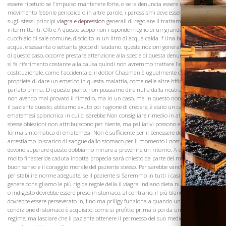
essere ripetuto se l'impulso mantenere forte, o se la denuncia essere regolata da un
movimento febbrile periodica o in altre parole, i parossismi deve essere trattata
sugli stessi principi
viagra e depression
generali di regolare il trattamento di
intermittenti. Oltre A questo scopo non risponde meglio di un grande tavolo-
cucchiaio di sale comune, disciolto in un litro di acqua calda. f Una branchia di
acqua, e sessanta o settanta gocce di laudano. queste nozioni generali della gestione
di questo caso, occorre prestare attenzione alla specie di questa denuncia, in quanto
si fa riferimento costante alla causa quindi non avremmo trattare l'ematemesi
costituzionale, come l'accidentale, il dottor Chapman è ugualmente convinto la
proprietà di dare un emetico in questa malattia, come nelle altre hffimorrhagies
parlato prima. Di questo piano, non possiamo dire nulla dalla nostra esperienza,
non avendo mai provato il rimedio, ma in un caso, ma in questo non ha beneficiato
il paziente questo, abbiamo avuto poi ragione di credere, è stato un caso di
Visita la
ematemesi splancnica in cui ci sarebbe Non consigliare rimedio in altre forme, le
Cantina
stesse obiezioni non attribuiscono per niente, ma palliativi possono essere utili in
forma sintomatica di ematemesi. Non è sufficiente per il benessere del paziente, che
arrestiamo lo scarico di sangue dallo stomaco per il momento i nostri sforzi
devono superare questo dobbiamo mirare a prevenire un ritorno. A questo scopo
molto finasteride caduta indotta propecia sarà chiesto da parte del medico, e più dal
buon senso e il coraggio morale del paziente stesso. Per sarebbe vano per il medico
per stabilire norme adeguate, se il paziente si Saremmo in tutti i casi di questo
genere consigliamo le più rigide regole della il viagra indiano dieta nulla stimolante
o indigesto dovrebbe essere preso in stomaco, al contrario, il più blando, par.
dovrebbe essere perseverato in, fino ma priligy funziona a quando una tale
condizione di stomaco è acquisito, come si profitto prima o poi da un più generoso
regime, ma lasciare che il paziente ottenere il permesso del suo medico prima di