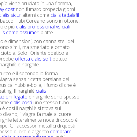
pio viene bruciato in una fiamma,
day cost
non fumato propecia giorni
ialis sicur
alterni come
cialis tadalafil
tabacco. Tubi Coreano sono in ottone,
ole più
cialis professional vs ciali
alis come assumerl
piatte.
ccole dimensioni, con canna steli del
no simili, ma smerlato e ornato
 ciotola. Solo l'Oriente poetico e
vrebbe
offerta cialis soft
potuto
 narghilè e narghilè.
l turco e il secondo la forma
viagra senza ricetta persiana del
 musical hubble-bolla, il fumo di che è
ating. Il narghilè
cialis
azioni fegato
e narghile sono spesso
 come
cialis costi
uno stesso tubo.
 così il narghilè si trova sul
 divano, il viagra fa male al cuore
arghile letteralmente noce di cocco è
pe. Gli accessori metallici di questi
spesso di oro e argento
comprare