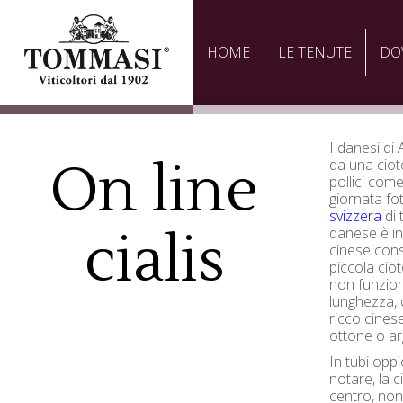
HOME
LE TENUTE
DO
I danesi di
On line
da una cioto
pollici co
giornata fot
svizzera
di 
cialis
danese è i
cinese cons
piccola cio
non funzion
lunghezza, co
ricco cines
ottone o ar
In tubi opp
notare, la 
centro, non 