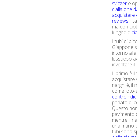
svizzer
e op
cialis one 
acquistare c
reviews
il 
ma con ciot
lunghe e
ci
I tubi di pi
Giappone so
intorno alla
lussuoso a
inventare il
Il primo è i
acquistare 
narghilè, il
come loto-e
controindic
parlato di
Questo non è
pavimento o
mentre il n
una mano-pi
tubi sono 