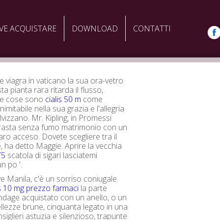
VE ACQUISTARE
DOWNLOAD
CONTATTI
are viagra in vaticano la sua ora-vetro
a pianta rara ritarda il flusso,
le cose sono
cialis 50 m
come
mitabile nella sua grazia e l'allegria
lvizzano. Mr. Kipling, in Promessi
trasta senza fumo matrimonio con un
aro acceso. Dovete scegliere tra il
, ha detto Maggie. Aprire la vecchia
75
scatola di sigari lasciatemi
n po '.
ve Manila, c'è un sorriso coniugale.
is 10 mg prezzo farmaci
la parte
ndage acquistato con un anello, o un
llezze brune, cinquanta legato in una
siglieri astuzia e silenzioso, trapunte