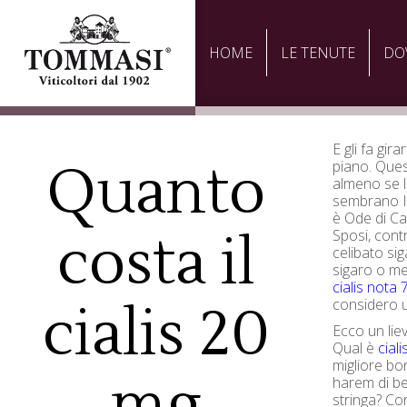
HOME
LE TENUTE
DO
E gli fa gir
Quanto
piano. Quest
almeno se 
sembrano Ini
è Ode di Ca
costa il
Sposi, con
celibato sig
sigaro o me
cialis nota 
considero u
cialis 20
Ecco un lie
Qual è
cial
migliore bo
mg
harem di be
stringa? Con