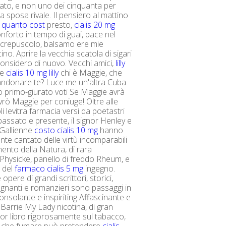
ato, e non uno dei cinquanta per
a sposa rivale. Il pensiero al mattino
g quanto cost
presto,
cialis 20 mg
nforto in tempo di guai, pace nel
l crepuscolo, balsamo ere mie
ino. Aprire la vecchia scatola di sigari
considero di nuovo. Vecchi amici,
lilly
e
cialis 10 mg lilly
chi è Maggie, che
andonare te? Luce me un'altra Cuba
o primo-giurato voti Se Maggie avrà
avrò Maggie per coniuge! Oltre alle
i levitra farmacia versi da poetastri
passato e presente, il signor Henley e
 Gallienne
costo cialis 10 mg
hanno
te cantato delle virtù incomparabili
mento della Natura, di rara
Physicke, panello di freddo Rheum, e
e del
farmaco cialis 5 mg
ingegno.
 opere di grandi scrittori, storici,
nsegnanti e romanzieri sono passaggi in
onsolante e inspiriting Affascinante e
 Barrie My Lady nicotina, di gran
lior libro rigorosamente sul tabacco,