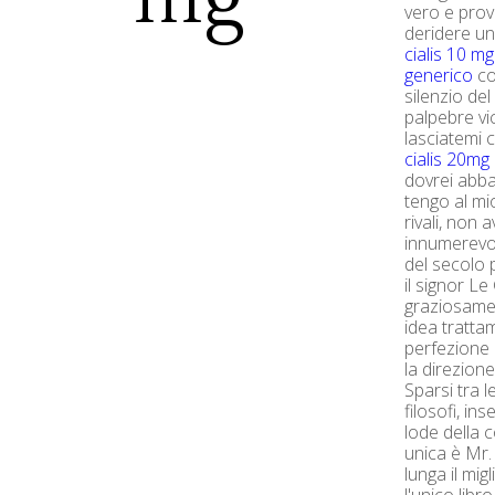
vero e prov
deridere un
cialis 10 m
generico
co
silenzio de
palpebre vic
lasciatemi 
cialis 20mg
dovrei abb
tengo al mi
rivali, non 
innumerevol
del secolo 
il signor Le
graziosamen
idea tratta
perfezione 
la direzion
Sparsi tra le
filosofi, i
lode della c
unica è Mr.
lunga il mig