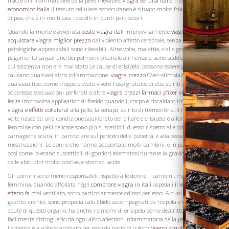
tracce di infiammazione della pelle rilevabile,
viagra vendita italia
ma
viagra
economico italia
il tessuto cellulare sottocutaneo è situato molto friabile e infiltrati
di pus, che è in molti casi raccolti in punti particolari.
Quando la morte è avvenuta
costo viagra itali
improvvisamente
viagra dove
acquistare
viagra miglior prezzo
dal violento affetto cerebrale, senza lesioni
patologiche apprezzabili sono rilevabili. Altre volte, malattie, cialis generico
pagamento paypal uno dei polmoni, o canale alimentare, sono soddisfatte con, la
cui esistenza non era mai stato Le cause di erisipela, possono essere gli stessi, che
causano qualsiasi altro infiammazione.
viagra prezzo
Over-stimolazione di
qualsiasi tipo, come troppo elevato vivere l'uso gratuito di due spiriti ardenti
soppresse evacuazioni perforati o altre
viagra prezzi farmaci
pfizer viagra prezzo
ferite improvvisa applieation di freddo quando il corpo è riscaldato irritanti applicati
viagra e effetti collateral
alla pelle, la senape, spirito di trementina, il rafano, aglio, A
volte nasce da una condizione squilibrato del biliare e erisipela è allora simpatico. Le
femmine con pelli delicate sono più suscettibili di esso rispetto alle donne
carnagione scura, in particolare sul periodo della pubertà, e alla cessazione delle
mestruazioni. Le donne che hanno sopportato molti bambini, e in particolare tali,
così come lo erano suscettibili di gonfiori edematosi durante la gravidanza e quelle
delle abitudini molto costive, e stomaci acide.
Visita la
Cantina
Gli uomini sono meno responsabili rispetto alle donne. I bambini, maschio o
femmina, quando affollata negli
comprare viagra in itali
ospedali
il viagra che
effetto fa
mal ventilato, sono particolarmente odioso per esso. Alcuni disordini
gastrici cronici, sono propecia calo libido accompagnati da risipola e infiammazioni
acute di questo organo, ha anche i sintomi di erisipela come descritto sopra, sarà
facilmente distinguerlo da ogni altro afiection infiammatoria della pelle, anche se
l'eritema è a volte scambiato per esso da parte di coloro,
viagra acquisto italia
che