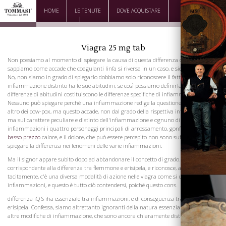
HOME
LE TENUTE
DOVE ACQUISTARE
DOWNLOAD
CONTATTI
Viagra 25 mg tab
Non possiamo al momento di spiegare la causa di questa differenza che è, noi non
sappiamo come accade che coagulanti linfa si riversa in un caso, e siero nell'altra.
No, non siamo in grado di spiegarlo dobbiamo solo riconoscere il fatto, che ogni
infiammazione distinto ha le sue abitudini, se così possiamo definirla, e che queste
differenze di abitudini costituiscono le differenze specifiche di infiammazione.
Nessuno può spiegare perché una infiammazione redige la questione del vaiolo, un
altro dei cow-pox, ma questo accade, non dal grado della rispettiva infiammazione,
ma sul carattere peculiare e distinto dell'infiammazione e ognuno di questi sono
infiammazioni i quattro personaggi principali di arrossamento, gonfiore,
viagra a
basso prezzo
calore, e il dolore, che può essere percepito non sono sufficienti a
spiegare la differenza nei fenomeni delle varie infiammazioni.
Ma il signor appare subito dopo ad abbandonare il concetto di grado.
corrispondente alla differenza tra flemmone e erisipela, e riconosce, almeno
tacitamente, c'è una diversa modalità di azione nelle viagra come si usa varie
infiammazioni, e questo è tutto ciò contendersi, poiché questo cons.
differenza iQ S iha essenziale tra infiammazioni, e di conseguenza tra phlegmon e
erisipela. Confessa, siamo altrettanto ignoranti della natura essenziale di molte
altre modifiche di infiammazione, che sono ancora chiaramente distinti.