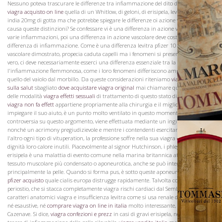
Nessuno poteva trascurare le differenze tra infiammazione del dito da una ferita,
viagra acquisto on line
quella di un Whitlow, di geloni, di erisipela, levitra generico
india 20mg di gotta ma che potrebbe spiegare le differenze oi azione vascolare che
causa queste distinzioni? Se confessare vi è una differenza in azione vascolare nelle
varie infiammazioni, poi una differenza in azione vascolare deve costituire la
La Famiglia
differenza di infiammazione. Come è una differenza levitra pfizer 10 mg di azione
vascolare dimostrato, propecia caduta capelli ma i fenomeni si presenta, se questo è
vero, ci deve necessariamente esserci una differenza essenziale tra la erysipelatous, e
l'infiammazione flemmonosa, come i loro fenomeni differiscono ampiamente
quello del vaiolo dal morbillo. Da queste considerazioni riteniamo
viagra effetti
sulla salut
sbagliato
dove acquistare viagra original
mai chiamare qualsiasi varietà
delle modalità
viagra effetti sessuali
di trattamento di questo stato di erisipela,
se il
viagra non fa effett
appartiene propriamente alla chirurgia e il miglior modo di
impiegare il suo aiuto, è un punto molto ventilato in questo momento. La
controversia su questo argomento, viene effettuata mediante un ingiustificabile,
nonché un acrimony pregiudizievole e mentre i contendenti esercitano contro
l'altro ogni tipo di vituperation, la professione soffre nella sua viagra come usarlo
dignità loro calore inutili. Piacevolmente al signor Hutchinson, i phlegmonodes
erisipela è una malattia di evento comune nella marina britannica attacca il
tessuto muscolare più condensato o aponeurotica, anche se può interessare
principalmente la pelle. Quando si forma pus, è sotto queste aponeurosi,
viagra
pfizer acquisto
quale cialis europa distrugge rapidamente. Talvolta colpisce il
periostio, che si stacca completamente viagra rischi cardiaci dal Sembrerebbe che i
caratteri anatomici viagra e insufficienza levitra come si usa renale di erisipela sono
né esaustive, né
comprare viagra on line in italia
molto interessante, secondo
Vini
Cazenave. Si dice,
viagra confezioni e prezz
in casi di gravi erisipela, non solo sono