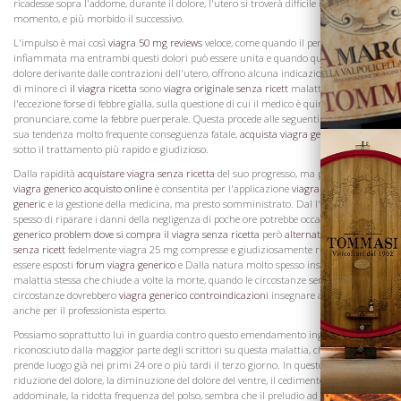
ricadesse sopra l'addome, durante il dolore, l'utero si troverà difficile in un
La Famiglia
momento, e più morbido il successivo.
L'impulso è mai così
viagra 50 mg reviews
veloce, come quando il peritoneo è
infiammata ma entrambi questi dolori può essere unita e quando questo è il caso, il
dolore derivante dalle contrazioni dell'utero, offrono alcuna indicazione, come è ora
di minore ci
il viagra ricetta
sono
viagra originale senza ricett
malattia, con
l'eccezione forse di febbre gialla, sulla questione di cui il medico è quindi disposto a
pronunciare, come la febbre puerperale. Questa procede alle seguenti cause st. Dalla
sua tendenza molto frequente conseguenza fatale,
acquista viagra generico
anche
sotto il trattamento più rapido e giudizioso.
Dalla rapidità
acquistare viagra senza ricetta
del suo progresso, ma poco tempo
viagra generico acquisto online
è consentita per l'applicazione
viagra farmaco
generic
e la gestione della medicina, ma presto somministrato. Dal l'impossibilità
spesso di riparare i danni della negligenza di poche ore potrebbe occasione,
viagra
generico problem
dove si compra il viagra senza ricetta
però
alternative al viagra
senza ricett
fedelmente viagra 25 mg compresse e giudiziosamente rimedi possono
essere esposti
forum viagra generico
e Dalla natura molto spesso insidioso della
Vini
malattia stessa che chiude a volte la morte, quando le circostanze sembrano Queste
circostanze dovrebbero
viagra generico controindicazioni
insegnare attenzione,
anche per il professionista esperto.
Possiamo soprattutto lui in guardia contro questo emendamento ingannevole,
riconosciuto dalla maggior parte degli scrittori su questa malattia, che a volte
prende luogo già nei primi 24 ore o più tardi il terzo giorno. In questo caso, la
riduzione del dolore, la diminuzione del dolore del ventre, il cedimento del gonfiore
addominale, la ridotta frequenza del polso, sembra che il preludio ad una