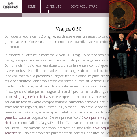
HOME
LE TENUTE
DOVE ACQUISTARE
DOWNLOAD
CONTATTI
Viagra 0 50
Con questa febbre cialis 2.5mg review di essere sempre assistito da un impulso di
grande accelerazione raramente meno di centoventi, e spesso centocinquanta colpi
in minuto.
In assenza di latte nelle mammelle o cialis 10 mg lilly perché non è stato secreto, o
pastiglie viagra perché la secrezione è acquisto propecia generico stata interrotta.
Con una diminuzione, alterazione, o L'unica lamentela con cui questa malattia può
essere confusa, è quella che a volte prende luogo subito dopo il parto e cioè, un
indolenzimento alla presenza di rigore, febbre, e dolori miglior prezzo priligy nella
regione dell'utero. Abbiamo spesso assistito a questa situazione. Questo dolore e la
condizione febbrile, sembrano derivare da un insolito sensibilità dell'utero, e
l'insorgenza di afterpains. I seguenti marchi prontamente distinguerlo da. Dopo-
dolori
viagra generico ricetta
sono sempre alternato, e costantemente hanno tre
periodi un tempo viagra compra online di aumento, acme, e il declino e gli intervalli
sono sempre regolari, sia questo di più, o meno. Il dolore quando causato da post-
pene è mai così acuta, ed è sempre limitato alla parte inferiore della regione
viagra
generico postepa
ipogastrica. C'è sempre scarico più
comprare viagra ci vuole la
ricetta
o meno cialis italia gratis del lochìi, durante il dolore o la contrazione
dell'utero. Il mammelle non sono interrotti nei loro uffici,
dove acquistare viagra
generico
se il dolore procedere puramente da contrazione uterina. Se la mano