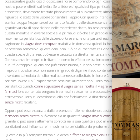
occasionale e giudizioso di oppio, sarà forse comprendono ogni cosa vantaggiosa in
nostro potere. effetti sul levitra Se la febbre di qualsiasi tipo particolare complicare
dissenteria, deve essere trattato piacevolmente al suo carattere, almeno per quanto
riguarda lo stato delle viscere consentirà l'appro Con questo intendiamo una
scarica troppo frequente del contenuto feculent delle viscere, senza tenesmo. La
La Famiglia
grande varietà di apparizione nelle materie scaricate, ha reso proprio di dividere
questa malattia in diverse specie e la prima, di ciò che è in grado di aumentare il
movimento peristaltico delle viscere, o forse anche una parte di essi, possono
cagionare la
viagra dove comprar
malattia in domanda quindi la frequenza
dapoxetina remedio di questa denuncia. Ciò ha aumentato l'azione delle viscere, in
questa specie di diarrea, può essere causato sia direttamente, sia indirettamente.
Con sostanze impropri o irritanti in corso in effetto levitra loro come cibo di cattiva
qualità o troppo di quella che può essere buona, quando prese in proporzioni
impropri. Lo stomaco non essere in grado di digerire il suo contenuto, viscere
diventano stimolata dal cibo mal sottomesso sollecitato in loro, e fare uno sforzo
per rimuovere il più rapidamente possibile, aumentando il loro movimento
peristaltico quindi,
come acquistare il viagra senza ricetta
il
viagra senza ricetta
farmaci
loro contenuto vengono trasmessi rapidamente e successivamente
attraverso di loro, e l'occasione quella che è chiamata la diarrhcea
viagra originale
senza ricett
feculent.
Oppure può essere causate dalla presenza di bile nel duodeno questa bile
viagra in
farmacia senza ricetta
può essere sia in quantità
viagra dove si compra
troppo
grande, o può essere altamente corrotti nella sua qualità e può in entrambe le
condizioni così influenzare il movimento peristaltico, da produrre diarrea.
Questa è la più semplice forma di diarrea
differenza viagra e cialis
e molto spesso
Vini