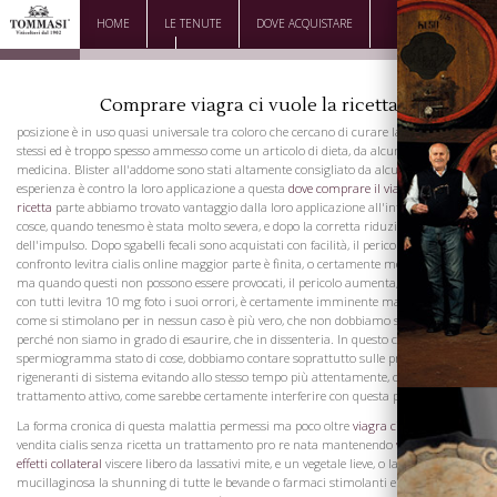
HOME
LE TENUTE
DOVE ACQUISTARE
DOWNLOAD
CONTATTI
Comprare viagra ci vuole la ricetta
posizione è in uso quasi universale tra coloro che cercano di curare la malattia se
stessi ed è troppo spesso ammesso come un articolo di dieta, da alcuni uomini di
medicina. Blister all'addome sono stati altamente consigliato da alcuni nostra
esperienza è contro la loro applicazione a questa
dove comprare il viagra senza
ricetta
parte abbiamo trovato vantaggio dalla loro applicazione all'interno delle
cosce, quando tenesmo è stata molto severa, e dopo la corretta riduzione
dell'impulso. Dopo sgabelli fecali sono acquistati con facilità, il pericolo per la
confronto levitra cialis online maggior parte è finita, o certamente molto diminuito,
ma quando questi non possono essere provocati, il pericolo aumenta, e cancrena,
con tutti levitra 10 mg foto i suoi orrori, è certamente imminente ma attenzione
come si stimolano per in nessun caso è più vero, che non dobbiamo stimolare,
perché non siamo in grado di esaurire, che in dissenteria. In questo cialis e
spermiogramma stato di cose, dobbiamo contare soprattutto sulle proprietà
rigeneranti di sistema evitando allo stesso tempo più attentamente, ogni cosa come
trattamento attivo, come sarebbe certamente interferire con questa potenza.
La forma cronica di questa malattia permessi ma poco oltre
viagra cialis assunzion
vendita cialis senza ricetta un trattamento pro re nata mantenendo
viagra cialis
effetti collateral
viscere libero da lassativi mite, e un vegetale lieve, o la dieta
mucillaginosa la shunning di tutte le bevande o farmaci stimolanti e l'uso