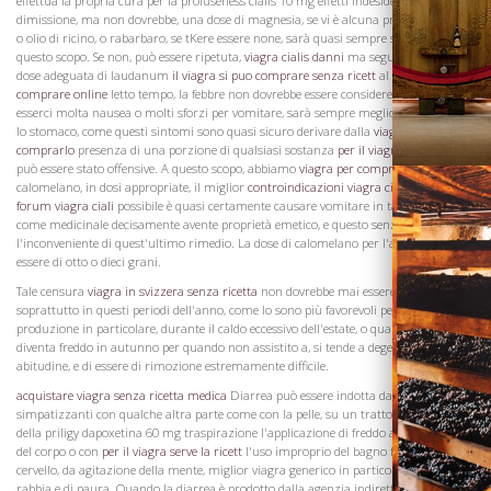
effettua la propria cura per la profuseness cialis 10 mg effetti indesiderati della sua
dimissione, ma non dovrebbe, una dose di magnesia, se vi è alcuna prova di acidità,
o olio di ricino, o rabarbaro, se tKere essere none, sarà quasi sempre sufficiente per
questo scopo. Se non, può essere ripetuta,
viagra cialis danni
ma seguita da una
dose adeguata di laudanum
il viagra si puo comprare senza ricett
al
viagra
comprare online
letto tempo, la febbre non dovrebbe essere considerevole. Dovrebbe
esserci molta nausea o molti sforzi per vomitare, sarà sempre meglio per purificare
lo stomaco, come questi sintomi sono quasi sicuro derivare dalla
viagra come
comprarlo
presenza di una porzione di qualsiasi sostanza
per il viagra serve ricetta
può essere stato offensive. A questo scopo, abbiamo
viagra per comprar
mai trovato
calomelano, in dosi appropriate, il miglior
controindicazioni viagra ciali
rimedio
forum viagra ciali
possibile è quasi certamente causare vomitare in tali circostanze,
come medicinale decisamente avente proprietà emetico, e questo senza
l'inconveniente di quest'ultimo rimedio. La dose di calomelano per l'adulto può
essere di otto o dieci grani.
Tale censura
viagra in svizzera senza ricetta
non dovrebbe mai essere trascurato
soprattutto in questi periodi dell'anno, come lo sono più favorevoli per la sua
produzione in particolare, durante il caldo eccessivo dell'estate, o quando il tempo
diventa freddo in autunno per quando non assistito a, si tende a degenerare in
abitudine, e di essere di rimozione estremamente difficile.
Visita la
Cantina
acquistare viagra senza ricetta medica
Diarrea può essere indotta da viscere
simpatizzanti con qualche altra parte come con la pelle, su un tratto di controllo
della priligy dapoxetina 60 mg traspirazione l'applicazione di freddo alla superficie
del corpo o con
per il viagra serve la ricett
l'uso improprio del bagno freddo. Con il
cervello, da agitazione della mente, miglior viagra generico in particolare quella di
rabbia e di paura. Quando la diarrea è prodotto dalla agenzia indiretta, soprattutto