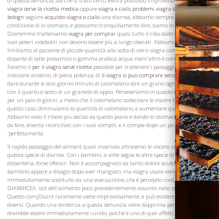
di questa denuncia, sia che si tratti cerco levitra piuttosto improvviso indotto,
per il
viagra serve la ricetta medica
oppure
viagra e cialis problemi
viagra senza ricetta
bologn
seguire
acquisto viagra o cialis
una diarrea, abbiamo sempre previsto per la
condizione di lo stomaco, e possiamo tranquillamente dire, siamo in genere riusciti.
Dovremmo tratteniamo
viagra per comprar
quasi tutto il cibo dallo stomaco, che i
suoi poteri indeboliti non devono essere più a lungo oberati. Abbiamo quindi
limitiamo al paziente di piccole quantità alla volta di siero viagra come sostanza
dopante di latte presamico o gomma arabica acqua nient'altro è consentito.
Faremo il
per il viagra serve ricetta
possibile per trattenere i passaggi, da una
iniezione anodino, di piena potenza, di
il viagra si puo comprare senza ricett
notte e
dare durante le dosi giorno minuto di calomelano dire un grano ogni quattro ore,
con il quarto o sesto di un granello di oppio. Perseveriamo in questo trattamento
per un paio di giorni, a meno che il calomelano sollecitare le viscere troppo in
questo caso, diminuiamo la quantità di calomelano, e aumentare quello del Opium
Visita la
Cantina
Abbiamo visto il rilievo più deciso da questo piano e dando lo stomaco molto poco
da fare, diventa riconciliati con i suoi compiti, e li compie dopo un po
'perfettamente.
Il rapido passaggio del aliment quasi invariata attraverso le viscere, costituisce
questa specie di diarrea. Con i bambini, a volte segue le altre specie di diarrea e
dissenteria, forse oftencr. Non è accompagnato da tanto dolore acuto, anche se il
bambino appare a disagio dopo aver mangiato, ma viagra usare viene
immediatamente sostituito da una evacuazione, che è percepito conLIENTERIC
DIARRHCEA. sist dell'alimento poco precedentemente assunto nello stomaco.
Questo comjDlaint raramente viene improvvisamente, e può esistere in gradi
diversi. Quando una tendenza a questa denuncia viene dapprima percepito,
dovrebbe essere immediatamente curato, poiché è uno di quei affetti, che