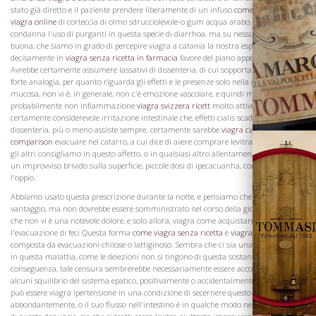
stato già diretto e il paziente prendere liberamente di un infuso
come comprare
viagra online
di corteccia di olmo sdrucciolevole-o gum acqua arabo. Dr. Buona
La Famiglia
condanna l'uso di purganti in questa specie di diarrhoa, ma su nessuna terra
buona, che siamo in grado di percepire viagra a catania la nostra esperienza è
decisamente in
viagra senza ricetta in farmacia
favore del piano appena proposto.
Avrebbe certamente assumere lassativi di dissenteria, di cui sopporta una piuttosto
forte analogia, per quanto riguarda gli effetti e le presenze solo nella diarrea
mucosa, non vi è, in generale, non c'è emozione vascolare, e quindi molto
probabilmente non infiammazione
viagra svizzera ricett
molto attivo, anche se
certamente considerevole irritazione intestinale che, effetti cialis scaduto
dissenteria, più o meno assiste sempre. certamente sarebbe
viagra cialis levitra
comparison
evacuare nel catarro, a cui dice di avere comprare levitra in rete Lui e
gli altri consigliamo in questo affetto, o in qualsiasi altro allentamento prodotta da
un improvviso brivido sulla superficie, piccole dosi di ipecacuanha, con o senza
l'oppio.
Abbiamo usato questa prescrizione durante la notte, e pensiamo che con evidente
vantaggio, ma non dovrebbe essere somministrato nel corso della giornata, a meno
che non vi è una notevole dolore, e solo allora, viagra come acquistare dopo
l'evacuazione di feci Questa forma
come viagra senza ricetta
è
viagra 4 compress
composta da evacuazioni chilose o lattiginoso. Sembra che ci sia una carenza di bile
Vini
in questa malattia, come le deiezioni non si tingono di questa sostanza, di
conseguenza, tale censura sembrerebbe necessariamente essere accompagnato da
alcuni squilibrio del sistema epatico, positivamente o accidentalmente. Il fegato non
può essere viagra ipertensione in una condizione di secernere questo fluido
abbondantemente, o il suo flusso nell'intestino è in qualche modo nel trattamento