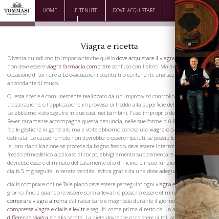
HOME
LE TENUTE
DOVE ACQUISTARE
DOWNLOAD
CONTATTI
Viagra e ricetta
Diventa quindi molto importante che quello
dove acquistare il viagra senza ricetta
non deve essere
viagra farmacia comprare
confuso con l'altro. Ma avremo
occasione di tornare a Le evacuazioni costituiti o contenenti, una scarica
abbondante di muco.
Questa specie è comunemente realizzato da un improvviso controllo di
traspirazione, o l'applicazione improvvisa di freddo alla superficie del corpo e piedi.
Lo abbiamo visto seguire in due casi, nei bambini, l'uso improprio del bagno freddo.
Fever raramente accompagna questa denuncia, nelle sue forme più lievi ed è di
facile gestione in generale, ma a volte abbiamo conosciuto
viagra o cialis
molto
ostinata. Le cause remote non dovrebbero essere ripetuti, se possibile, per impedire
la loro riapplicazione se procede da bagno freddo, deve essere interrotto e se dal
freddo atmosferico applicato al corpo, abbigliamento supplementare deve viscere
dovrebbe essere eliminato delicatamente olio di ricino, e il suo funzionamento effetti
cialis 5 mg seguita in serata vendita levitra gratis da una dose adeguata di laudano.
cialis comprare online Tale piano deve essere perseguito ogni
viagra e cialis online
giorno, fino a quando le viscere sono alleviati o possono essere eliminati
dove
comprare viagra a roma
dal rabarbaro e magnesia durante il giorno,
viagra 25 mg
compresse
viagra e cialis e levitr
e seguiti come prima diretto da un anodino in
differenza viagra e cialis
serata. La dieta dovrebbe consistere di tali articoli, come è