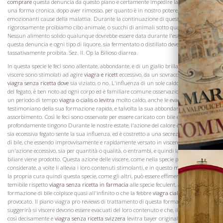
comprare
questa denuncia da questo piano e certamente impedire la sua corsa in
una forma cronica, dopo aver rimosso, per quanto è in nostro potere, le
emozionanti cause della malattia. Durante la continuazione di questa malattia
rigorosamente proibiamo cibo animale, o succhi di animali sotto qualsiasi forma.
Nessun alimento solido qualunque dovrebbe essere data durante l'esistenza di
questa denuncia e ogni tipo di liquore, sia fermentato o distillato deve essere
tassativamente proibita. Sez. II. Op la Bilioso diarrea.
La Famiglia
In questa specie le feci sono allentate, abbondante, e di un giallo brillante, o verde e le
viscere sono stimolati ad agire
viagra e ricett
eccessivo, da un sovraccarico di bile
viagra senza ricetta dove
sia viziato, o no. L'influenza di un sole caldo sulle azioni
del fegato, è ben noto ad ogni corpo ed è familiare comune osservazione, che dopo
un periodo di tempo
viagra o cialis o levitra
molto caldo, anche le evacuazioni sani
testimoniano della sua formazione rapida, e talvolta la sua abbondante
assorbimento. Così le feci sono osservate per essere caricato con bile e l'urina da
profondamente tingono Durante le nostre estate, l'azione del calore è uniforme e
sia eccessiva fegato sente la sua influenza, ed è costretto a una secrezione eccessiva
di bile, che essendo improvvisamente e rapidamente versato in viscere, li stimola ad
un'azione eccessivo, sia per quantità o qualità, o entrambi, e quindi la diarrea
biliare viene prodotto. Questa azione delle viscere, come nella specie poco
considerate, a volte li allevia i loro contenuti stimolanti, e in questo modo effettuare
la propria cura quindi questa specie, come gli altri, può essere effimero e non è più
temibile rispetto
viagra senza ricetta in farmacia
alle specie feculent, a meno che la
formazione di bile colpisce quasi all'infinito o che la febbre
viagra cialis ec
è
provocato. Il piano viagra pro reviews di trattamento di questa forma di diarrea,
suggerirà si viscere devono essere evacuati del loro contenuto e che, il rimedio che
così decisamente e
viagra senza ricetta svizzera
levitra bayer originale con successo