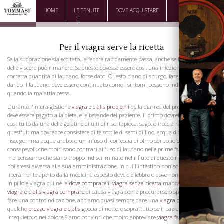
HOME
LE TENUTE
DOVE ACQUISTARE
DOWNLOAD
CONTATTI
Per il viagra serve la ricetta
Se la sudorazione sia eccitato, la febbre rapidamente passa, anche se la tormina
delle viscere può rimanere. Se questo dovesse essere così, una iniezione con una
corretta quantità di laudano, forse dato. Questo piano di spurgo, fare il bagno, e
dando il laudano, deve essere continuato come i sintomi possono indicare, fino a
quando la malattia cessa.
Durante l'intera gestione
viagra e cialis problemi
della diarrea del proposito stretto
deve essere pagato alla dieta, e le bevande del paziente. Il primo dovrebbe essere
costituito da una delle gelatine diluiti di riso, tapioca, sago, o freccia radice
quest'ultima dovrebbe consistere di tè sottile di semi di lino, acqua d'orzo, acqua di
riso, gomma acqua arabo, o un infuso di corteccia di olmo sdrucciolevole. Siamo
consapevoli, che molti sono contrari all'uso di laudano nelle prime fasi di diarrhosa
ma pensiamo che siano troppo indiscriminato nel rifiuto di questo rimedio. Siamo
noi stessi avversa alla sua amministrazione, in cui l'intestino non sono stati
liberamente aperto dalla medicina esposto dove c'è febbre o dove non c'è dolore, ma
in pillole viagra cui né la
dove comprare il viagra senza ricetta
mancanza
acquisto
viagra o cialis
viagra comprare
di causa viagra come procurarselo spurgo, né febbre
fare una controindicazione, abbiamo quasi sempre dare una
viagra comprare lin
qualche
prezzo viagra e cialis
goccia di notte, e soprattutto se il paziente sia molto
irrequieto, o nel dolore Siamo convinti che molto abbreviare
viagra farmacia