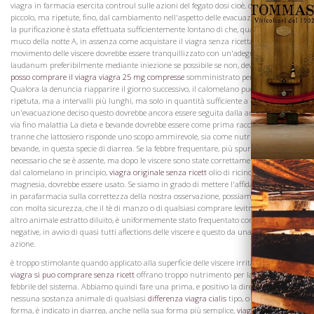
viagra in farmacia esercita controul sulle azioni del fegato dosi cioè, calomelano, in
piccolo, ma ripetute, fino, dal cambiamento nell'aspetto delle evacuazioni, si giudica
la purificazione è stata effettuata sufficientemente lontano di che, quando un po 'del
Vini
muco della notte A, in assenza come acquistare il viagra senza ricetta di febbre, il
movimento delle viscere dovrebbe essere tranquillizzato con un'adeguata dose di
laudanum preferibilmente mediante iniezione se possibile se non, deve essere
come
posso comprare il viagra
viagra 25 mg compresse
somministrato per bocca.
Qualora la denuncia riapparire il giorno successivo, il calomelano può essere
ripetuta, ma a intervalli più lunghi, ma solo in quantità sufficiente a procurarsi
un'evacuazione deciso questo dovrebbe ancora essere seguita dalla anodyne, e così
via fino malattia La dieta e bevande dovrebbe essere come prima raccomandato
tranne che lattosiero risponde uno scopo ammirevole, sia come nutrimento e
bevande, in questa specie di diarrea. Se la febbre frequentare, più spurgo sarà
necessario che se è assente, ma dopo le viscere sono state correttamente evacuati
dal calomelano in principio,
viagra originale senza ricett
olio di ricino, o rabarbaro e
magnesia, dovrebbe essere usato. Se siamo in grado di mettere l'affidamento viagra
in parafarmacia sulla correttezza della nostra osservazione, possiamo dichiarare
con molta sicurezza, che il tè di manzo o di qualsiasi comprare levitra senza ricetta
altro animale estratto diluito, è uniformemente stato frequentato con conseguenze
negative, in avvio di quasi tutti aflections delle viscere e questo da una duplice
azione.
è troppo stimolante quando applicato alla superficie delle viscere irritate e in
il
viagra si puo comprare senza ricett
offrano troppo nutrimento per la condizione
febbrile del sistema. Abbiamo quindi fare una prima, e positivo la direzione, che
Visita la
nessuna sostanza animale di qualsiasi
differenza viagra cialis
tipo, o in qualsiasi
Cantina
forma, è indicato in diarrea, anche nella sua forma più semplice,
viagra compresse