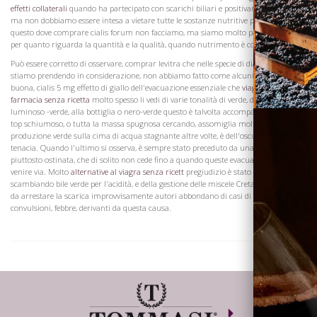
effetti collaterali
quando ha partecipato con scarichi biliari e positivamente vietare
ma non dobbiamo essere intesa a vietare tutte le sostanze nutritive per il paziente
questo dove comprare cialis forum non facciamo, ma siamo molto particolare, sia
per quanto riguarda la quantità e la qualità, quando nutrimento è consentito.
Può essere corretto di osservare, comprar levitra che nelle specie di diarrea che
stiamo prendendo in considerazione, non abbiamo fatto come alcuni hanno,
buona, cialis 5 mg effetto di giallo dell'evacuazione essenziale che
viagra in
farmacia senza ricetta
molto spesso li vedi di varie tonalità di verde, dall'erba
luminoso -verde, alla bottiglia o nero-verde questo è talvolta accompagnato da un
top schiumoso, o tutta la massa spugnosa cercando, assomiglia molto la
produzione verde sulla cima di acqua stagnante altre volte, è dell'oscurità pitchy, e
tenacia. Quando l'ultimo si osserva, è sempre stato preceduto da una febbre
piuttosto ostinata, che di solito non cede fino a quando queste evacuazioni nere
venire via. Molto
alternative al viagra senza ricett
pregiudizio è stato sostenuto da
scambiando bile verde per l'acidità, e della gestione delle miscele Cretaceo, in modo
da arrestare la scarica improvvisamente autori abbondano di casi di colera,
convulsioni, febbre, derivanti da questa causa.
Dove siamo