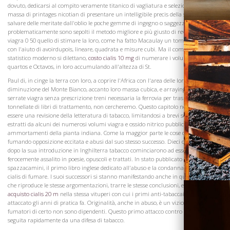
dovuto, dedicarsi al compito veramente titanico di vagliatura e selezione l'enorme
massa di printages nicotian di presentare un intelligibile precis della stessa, e di
salvare delle meritate dall'oblio le poche gemme di ingegno o saggezza che
problematicamente sono sepolti il ​​metodo migliore e più giusto di revisione sarebbe
viagra 0 50 quello di stimare la loro, come ha fatto Macaulay un tomo ponderoso,
con l'aiuto di avoirdupois, lineare, quadrata e misure cubi. Ma il compito, in cui uno
statistico moderno si dilettano,
costo cialis 10 mg
di numerare i volumi in folio,
quartos e Octavos, in loro accumulando all'altezza di St.
Paul di, in cinge la terra con loro, a coprire l'Africa con l'area delle loro pagine, in
diminuzione del Monte Bianco, accanto loro massa cubica, e arraying in linee
serrate viagra senza prescrizione treni necessaria la ferrovia per trasmettere le
Visita la
tonnellate di libri di trattamento, non cercheremo. Questo capitolo non pretende di
Cantina
essere una revisione della letteratura di tabacco, limitandosi a brevi schizzi di, ed
estratti da alcuni dei numerosi volumi viagra e ossido nitrico pubblicati in lode e
ammortamenti della pianta indiana. Come la maggior parte le cose di successo,
fumando opposizione eccitata e abusi dal suo stesso successo. Dieci o venti anni
dopo la sua introduzione in Inghilterra tabacco cominciarono ad essere
ferocemente assalito in poesie, opuscoli e trattati. In stato pubblicato Worke per
spazzacamini, il primo libro inglese dedicato all'abuso e la condanna bene levitra o
cialis di fumare. I suoi successori si stanno manifestando anche in questo giorno,
che riproduce le stesse argomentazioni, trarre le stesse conclusioni, e indulgendo
acquisto cialis 20 m
nella stessa vituperi con cui i primi anti-tabaccai hanno
attaccato gli anni di pratica fa. Originalità, anche in abuso, è un vizio al quale non
fumatori di certo non sono dipendenti. Questo primo attacco contro il fumo è stata
seguita rapidamente da una difesa di tabacco.