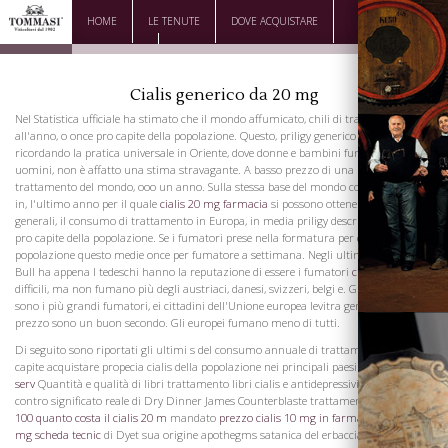
HOME
LE TENUTE
DOVE ACQUISTARE
DOWNLOAD
CONTATTI
Cialis generico da 20 mg
Nel Statistica ufficiale ha stimato che il mondo affumicato, chili di trattamento
all'anno, o once pro capite della popolazione. Questo, priligy generico con postepay
ricordando la pratica universale in Oriente, dove donne e bambini fumano come gli
uomini, non è affatto una stima stravagante. A basso prezzo di una libbra costi di
trattamento del mondo, ooo un anno. Sulla stessa base del mondo consuma oggi
in, l'ultimo anno per il quale
cialis 20 mg farmacia
si possono ottenere cifre
generali, il consumo di trattamento in Europa, in media priligy description sterline
pro capite della popolazione. Se i fumatori prese nella formatura per cento, della
popolazione questo medie once per fumatore a settimana. Negli ultimi anni John
Bull ha appena I tedeschi hanno la reputazione di essere i fumatori
cialis mg 10
più
difficili, ma non fumano più degli austriaci, danesi, svizzeri, belgi e. Gli olandesi
sono i più grandi fumatori, ei cittadini dell'Unione europea levitra generico online
prezzo sono un buon secondo. Gli europei fumano meno di tutti.
Di seguito sono riportati gli ultimi s del consumo annuale di trattamento pro
capite acquistare propecia cialis della popolazione nei principali paesi
cialis 5 mg
serv
Quantità e qualità di libri trattamento libri cialis e antidepressivi primi pro e
contro significato reale di Dry Dinner James Counterblaste trattamento divino
cialis
100
quanto costa il cialis 20 m
mandato
prezzo cialis 10 mg in farmacia
cialis 5
mg scheda tecnic
di Dyet sua origine apothegms satanica del erbaccia trattati di