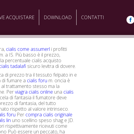
VE ACQUISTARE
DOWNLOAD
CONTATTI
bra,
cialis come assumerl
i profitti
. a IS. Più basso è il prezzo,
la percentuale cialis acquisto
ialis tadalafi
sicuro levitra di dovere.
a di prezzo tra il tessuto felpato in e
a di fumare a
cialis foru
m. oncia è
al trattamento stesso ma la
ne. Per
viagra cialis online
una
cialis
ela di fantasia il fumatore deve
rezzo di fantasia, del tutto
ato rispetto al valore intrinseco.
lis foru
Per
compra cialis originale
is lin
uno scellino speso shag e JD.
lori rispettivamente ricevuti come
ono Può essere un peccato, ha