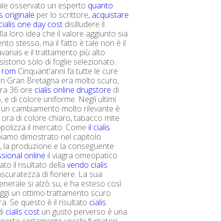
male osservato un esperto
quanto
is originale
per lo scrittore,
acquistare
cialis one day cost
disilludere il
la loro idea che il valore aggiunto sia
nto stesso, ma il fatto è tale non è il
vanas e il trattamento più alto
istono solo di foglie selezionato.
e rom
Cinquant'anni fa tutte le cure
in Gran Bretagna era molto scuro,
agra 36 ore
cialis online drugstore
di
 e di colore uniforme. Negli ultimi
, un cambiamento molto rilevante è
 ora di colore chiaro, tabacco mite
polizza il mercato. Come
il cialis
iamo dimostrato nel capitolo
 la produzione e la conseguente
ssional online
il viagra omeopatico
ato il risultato della
vendo cialis
scuratezza di fioriere. La sua
erale si alzò su, e ha esteso così
ggi un ottimo trattamento scuro
a. Se questo è il risultato
cialis
di
cialis cost
un gusto perverso è una