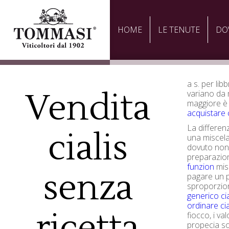
HOME
LE TENUTE
DO
a s. per lib
Vendita
variano da m
maggiore è 
acquistare c
La differenz
cialis
una miscel
dovuto non 
preparazio
funzion
misc
senza
pagare un p
sproporzion
generico cia
ordinare cial
ricetta
fiocco, i va
propecia s