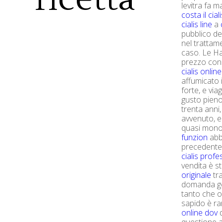
levitra fa 
costa il cial
cialis line
a
pubblico del
nel trattame
caso. Le Ha
prezzo cons
cialis onlin
affumicato 
forte, e vi
gusto pieno,
trenta anni
avvenuto, e
quasi mono
funzion
abb
precedente,
cialis profe
vendita è st
originale
tra
domanda gen
tanto che o
sapido è rar
online dov