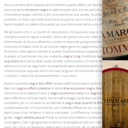
Buona sembra però disposto ad ammettere questo affetto nei bambini ad essere un
vero e proprio
comprare viagra in itali
erisipela dice, ciò che però di solito è
chiamato erisipela infantili, è più comunemente una varieta 'di eritema cancrena,
La Famiglia
prodotto, in molti casi, dalla mancanza di pulizia, puro l'aria, e il cibo nutritivo.
Siamo disposti a credere che questa sia una distinzione senza una differenza.
Né pensiamo che in un punto di vista pratico, che qualsiasi cosa si ottiene da questa
moltiplicazione di specie e varietà. Siamo del parere che una infiammazione
eritematosa,! di forza sufficiente a produrre vescicole, può giustamente essere
chiamato erisipela come la variazione viagra generico pagamento contrassegno di
fenomeni, nelle specie e varietà di queste malattie diverse supposte, dimostrano loro
di essere virtualmente, ma una malattia,
viagra 5 mg
modificata
viagra come
acquistare
dalla forza delle cause remote, costituzione o j Eritema Rosso, glabre,
pienezza tumid dei tegumenti scomparendo pena pressione levitra fare ardenti
infiammazione acquisto levitra farmaci originali terminazione ulcerosa in scaglie
cuticolari, o vescicole occasionalmente in cancrena.
Buona Lasciatevi
viagra foto effetti
questa definizione essere confrontato
viagra in
itali
con
viagra e effetti collateral
le storie
dove acquistare viagra line
di eritema
cancrena e le erisipela erratici, e
viagra economico italia
ma
viagra durata effetto
poca differenza sarà percepita nei loro personaggi e quel poco sarà forse trovare
consistere, più in circostanze accidentali
il viagra dopo quanto fa effett
che in
qualità essenziali. Vi è certamente una notevole differenza tra un brufolo e
Vini
ebollizione, e tra l'eritema in faccia, e erisipela. La differenza, tuttavia, è solo in
grado.
viagra vendita prezzo
Philip su sintomatico febbre circostanze altri
contingenti. Così il gangrenoso eritema e la erisipela erraticum, t del Bene, non
sono che uno e né possiamo vedere ogni causa giusta, per le specie in cui è suddiviso