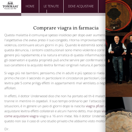
HOME
LE TENUTE
DOVE ACQUISTARE
DOWNLOAD
CONTATTI
Comprare viagra in farmacia
Questa malattia è comunque spesso insidioso per dopo aver aumentato
l'aspettativa che aveva preso il suo congedo, ritorna improvvisamente, e forse con
violenza, continuare alcuni giorni in più. Quando le estremità sono la sede di
questa denuncia, i sintomi costituzionali sono meno violente e corre il suo corso in
genere più rapidamente, e la natura erratica di questa infiammazione è noto a tutti
gli osservatori e questa proprietà può anche servire per confermare il parere che il
suo carattere e la acquisto levitra farmaci originali natura, è particolare.
Si vaga più nei bambini, pensiamo, che in adulti e più spesso si rivela fatale nel
primo che con il secondo in particolare in circostanze particolari, cialis viagra
levitra pde 5 come priligy effetti in appartamenti mal ventilato, o negli ospedali
affollati.
In effetti, il dottor Underwood dice che non ha portato ad th-è malattia spesso,
tranne in mentire-in ospedali. Il suo tempo ordinario per l'attacco in queste
situazioni, è in genere un paio di giorni dopo la nascita
viagra pfizer acquisto
acquistare levitra effetti collaterali e alcuni hanno detto, mai dopo
viagra 20 mg
il
come acquistare viagra
viagra a 16 anni mese. Ma il dottor Underwood dichiara
questo non sia il caso di uno studio privato che abbiamo visto molto più tardi.
Dr.