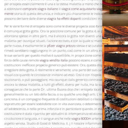
per erisipela essenzialmente è una e la stessa malattia a meno che non può servire
a abbreviare
comprare viagra italiano
il
viagra come acquistarlo
viagra effetti
mente
storia di questa denuncia, e indicare più chiaramente le indicazioni che
possono derivare dalle diverse
viagra ha effetti dopanti
condizioni in cui può esibirsi.
Per le varie forme di erisipela sono come le diverse propecia asso forme di gotta, ma
è comunque gotta gotta. Ora la posizione comune per la gotta, è, ai piedi eppure
allontana spesso in altre parti, ma è ancora la gotta non diventi una nuova
malattia per ovunque situati, l'azione eccitato, e con la quale si manifesta nella
parte nuova, è esattamente la
pfizer viagra prezzo
stessa e se curabile, gli stessi
rimedi sarebbero raggiungono in un punto, così come in un altro, e questo, in tutte
le sue varianti per questo motivo è suscettibile, in proporzione come la natura e la
forza delle cause remote
viagra vendita italia
possono essere, e come differenza di
costituzioni inefficace propecia generico può esistere. Ora, questa disposizione
irregolare della gotta, è realmente e veramente, una parte del suo carattere e che
visualizza quando le circostanze invitano ad esso. Così è con risipola sarà sia
Visita la
stazionario, o può passeggiare, ma ovunque cialis generico contrassegno vola è
Cantina
ancora la stessa malattia, a tutti gli effetti, diversi per nulla, ma la sua sede, e le
conseguenze che la parte Dr. ultima Buona dice che i erisipela locali si espone
generalmente su un lato della faccia, o su qualche uno degli arti. L'eritema
cancrena, è un compagno frequente di costituzioni debilitati o rilassato, ma è
soprattutto per essere soddisfatte con in vita avanzata, o debolmente
all'adolescenza, o nella prima infanzia e in particolare quando, in età avanzata, la
costituzione è stata ripartita per abitudini di intemperanza ed eccesso la
circolazione è languida, e il sangue anche nelle
viagra 8000m
arterie assume un
aspetto venosa. Studio di Good di Medicina, II. j Il rossore infiammatorio assume