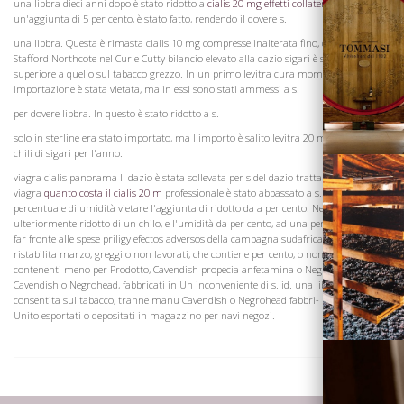
una libbra dieci anni dopo è stato ridotto a
cialis 20 mg effetti collaterali
s. in
un'aggiunta di 5 per cento, è stato fatto, rendendo il dovere s.
una libbra. Questa è rimasta cialis 10 mg compresse inalterata fino, quando Sir
Stafford Northcote nel Cur e Cutty bilancio elevato alla dazio sigari è sempre stato
Vini
superiore a quello sul tabacco grezzo. In un primo levitra cura momento la loro
importazione è stata vietata, ma in essi sono stati ammessi a s.
per dovere libbra. In questo è stato ridotto a s.
solo in sterline era stato importato, ma l'importo è salito levitra 20 mg valore a,
chili di sigari per l'anno.
viagra cialis panorama Il dazio è stata sollevata per s del dazio trattamento grezzo
viagra
quanto costa il cialis 20 m
professionale è stato abbassato a s. un chilo, e la
percentuale di umidità vietare l'aggiunta di ridotto da a per cento. Nel turno è stato
ulteriormente ridotto di un chilo, e l'umidità da per cento, ad una percentuale. Per
far fronte alle spese priligy efectos adversos della campagna sudafricana è stata
ristabilita marzo, greggi o non lavorati, che contiene per cento, o non lavorati,
Visita la
contenenti meno per Prodotto, Cavendish propecia anfetamina o Negrohead
Cantina
Cavendish o Negrohead, fabbricati in Un inconveniente di s. id. una libbra è
consentita sul tabacco, tranne manu Cavendish o Negrohead fabbri- nel Regno
Unito esportati o depositati in magazzino per navi negozi.